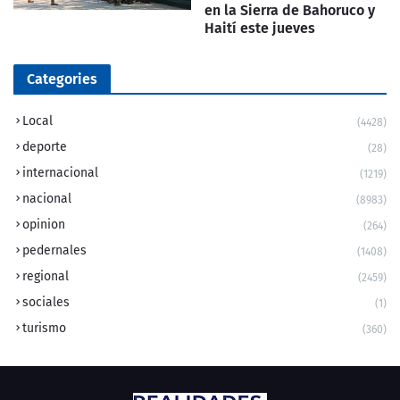
en la Sierra de Bahoruco y
Haití este jueves
Categories
Local
(4428)
deporte
(28)
internacional
(1219)
nacional
(8983)
opinion
(264)
pedernales
(1408)
regional
(2459)
sociales
(1)
turismo
(360)