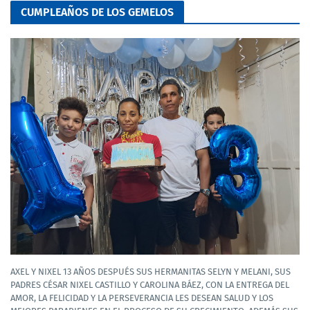
CUMPLEAÑOS DE LOS GEMELOS
AXEL Y NIXEL 13 AÑOS DESPUÉS SUS HERMANITAS SELYN Y MELANI, SUS
PADRES CÉSAR NIXEL CASTILLO Y CAROLINA BÁEZ, CON LA ENTREGA DEL
AMOR, LA FELICIDAD Y LA PERSEVERANCIA LES DESEAN SALUD Y LOS