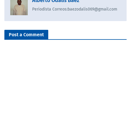
Alberto Odalis Báez
Periodísta Correos:baezodalis069@gmail.com
Post a Comment