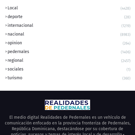
Local
(4428)
deporte
(28)
internacional
(1219)
nacional
(8983)
opinion
(264)
pedernales
(1406)
regional
(2457)
sociales
(1)
turismo
(360)
El medio digital Realidades de Pedernales es un vehículo de
comunicación enfocado en la provincia fronteriza de Pedernales,
República Dominicana, destacándose por su cobertura de
noticias, sucesos y temas de interés local y de desarrollo.•