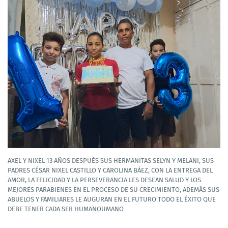
AXEL Y NIXEL 13 AÑOS DESPUÉS SUS HERMANITAS SELYN Y MELANI, SUS
PADRES CÉSAR NIXEL CASTILLO Y CAROLINA BÁEZ, CON LA ENTREGA DEL
AMOR, LA FELICIDAD Y LA PERSEVERANCIA LES DESEAN SALUD Y LOS
MEJORES PARABIENES EN EL PROCESO DE SU CRECIMIENTO, ADEMÁS SUS
ABUELOS Y FAMILIARES LE AUGURAN EN EL FUTURO TODO EL ÉXITO QUE
DEBE TENER CADA SER HUMANOUMANO