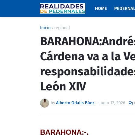
HOME
PEDERNA
Inicio
regional
BARAHONA:André
Cárdena va a la V
responsabilidade
León XIV
by
Alberto Odalis Báez
—
junio 12, 2026
BARAHONA:-.