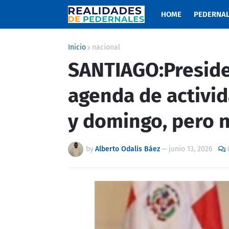
HOME
PEDERNA
Inicio
nacional
SANTIAGO:Preside
agenda de activi
y domingo, pero 
by
Alberto Odalis Báez
—
junio 13, 2026