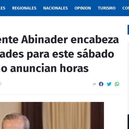
LES
REGIONALES
NACIONALES
OPINION
TURISMO
CO
nte Abinader encabeza
dades para este sábado
no anuncian horas
0