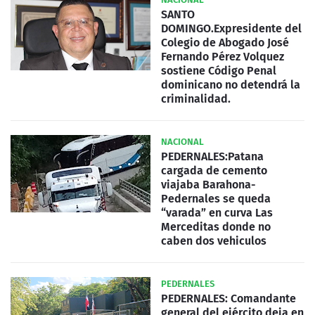
SANTO
DOMINGO.Expresidente del
Colegio de Abogado José
Fernando Pérez Volquez
sostiene Código Penal
dominicano no detendrá la
criminalidad.
NACIONAL
PEDERNALES:Patana
cargada de cemento
viajaba Barahona-
Pedernales se queda
“varada” en curva Las
Merceditas donde no
caben dos vehiculos
PEDERNALES
PEDERNALES: Comandante
general del ejército deja en