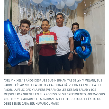
AXEL Y NIXEL 13 AÑOS DESPUÉS SUS HERMANITAS SELYN Y MELANI, SUS
PADRES CÉSAR NIXEL CASTILLO Y CAROLINA BÁEZ, CON LA ENTREGA DEL
AMOR, LA FELICIDAD Y LA PERSEVERANCIA LES DESEAN SALUD Y LOS
MEJORES PARABIENES EN EL PROCESO DE SU CRECIMIENTO, ADEMÁS SUS
ABUELOS Y FAMILIARES LE AUGURAN EN EL FUTURO TODO EL ÉXITO QUE
DEBE TENER CADA SER HUMANOUMANO