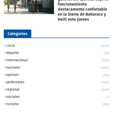
funcionamiento
destacamento confortable
en la Sierra de Bahoruco y
Haití este jueves
Categories
Local
(4428)
deporte
(28)
internacional
(1219)
nacional
(8983)
opinion
(264)
pedernales
(1409)
regional
(2459)
sociales
(1)
turismo
(360)