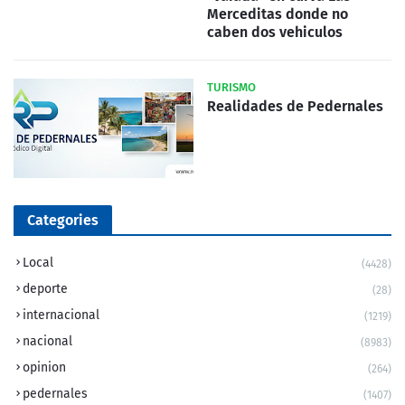
Merceditas donde no
caben dos vehiculos
TURISMO
Realidades de Pedernales
Categories
Local
(4428)
deporte
(28)
internacional
(1219)
nacional
(8983)
opinion
(264)
pedernales
(1407)