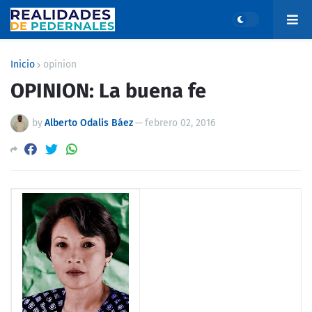
Inicio
opinion
OPINION: La buena fe
by
Alberto Odalis Báez
—
febrero 02, 2016