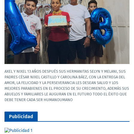
AXEL Y NIXEL 13 AÑOS DESPUÉS SUS HERMANITAS SELYN Y MELANI, SUS
PADRES CÉSAR NIXEL CASTILLO Y CAROLINA BÁEZ, CON LA ENTREGA DEL
AMOR, LA FELICIDAD Y LA PERSEVERANCIA LES DESEAN SALUD Y LOS
MEJORES PARABIENES EN EL PROCESO DE SU CRECIMIENTO, ADEMÁS SUS
ABUELOS Y FAMILIARES LE AUGURAN EN EL FUTURO TODO EL ÉXITO QUE
DEBE TENER CADA SER HUMANOUMANO
Publicidad