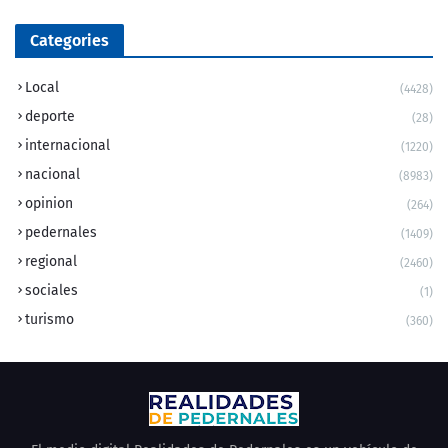
Categories
Local
(4428)
deporte
(28)
internacional
(1220)
nacional
(8983)
opinion
(264)
pedernales
(1409)
regional
(2460)
sociales
(1)
turismo
(360)