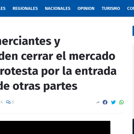
LES
REGIONALES
NACIONALES
OPINION
TURISMO
CO
erciantes y
den cerrar el mercado
protesta por la entrada
e otras partes
24
0