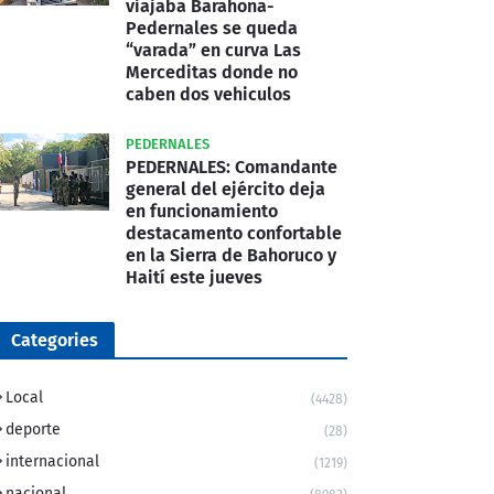
viajaba Barahona-
Pedernales se queda
“varada” en curva Las
Merceditas donde no
caben dos vehiculos
PEDERNALES
PEDERNALES: Comandante
general del ejército deja
en funcionamiento
destacamento confortable
en la Sierra de Bahoruco y
Haití este jueves
Categories
Local
(4428)
deporte
(28)
internacional
(1219)
nacional