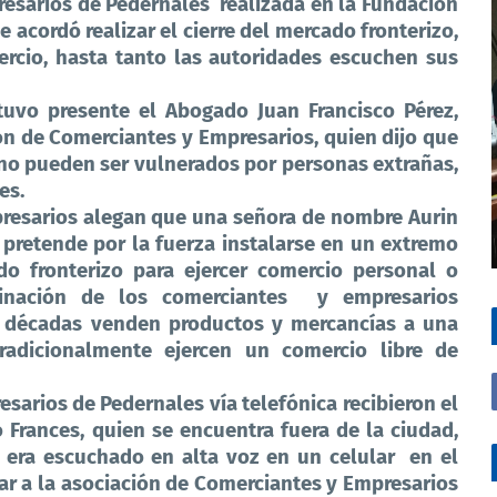
resarios de Pedernales
realizada en la Fundación
acordó realizar el cierre del mercado fronterizo,
rcio, hasta tanto las autoridades escuchen sus
tuvo presente el Abogado Juan Francisco Pérez,
ión de Comerciantes y Empresarios, quien dijo que
 no pueden ser vulnerados por personas extrañas,
es.
resarios alegan que una señora de nombre Aurin
 pretende por la fuerza instalarse en un extremo
o fronterizo para ejercer comercio personal o
dinación de los comerciantes
y empresarios
r décadas venden productos y mercancías a una
tradicionalmente ejercen un comercio libre de
sarios de Pedernales vía telefónica recibieron el
 Frances, quien se encuentra fuera de la ciudad,
s era escuchado en alta voz en un celular
en el
ar a la asociación de Comerciantes y Empresarios