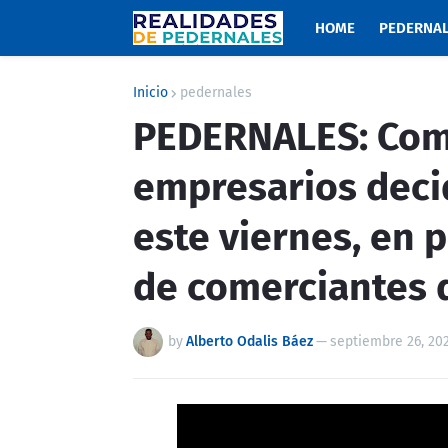
HOME
PEDERNA
Inicio
pedernales
PEDERNALES: Com
empresarios deci
este viernes, en 
de comerciantes d
by
Alberto Odalis Báez
—
septiembre 26, 20