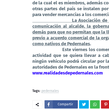
de la cual el es miembros, además c
otras partes del país se instalen po
para vender mercancías a los comerci
La Asociación de
comunicación al alcalde, la goberna
demás para que no permitan que la ll
previo a acuerdo comercial de la org
como nativos de Pedernales
.
Este viernes los come
actividad que se quiera llevar a ca
ningún vehículo podrá circular por la
autoridades de Pedernales en la fron
www.realidadesdepedernales.com
Tags:
pedernales
Compartir