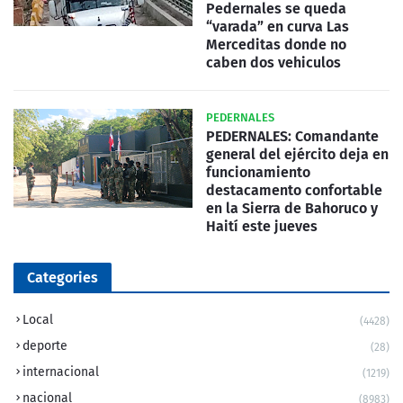
Pedernales se queda
“varada” en curva Las
Merceditas donde no
caben dos vehiculos
PEDERNALES
PEDERNALES: Comandante
general del ejército deja en
funcionamiento
destacamento confortable
en la Sierra de Bahoruco y
Haití este jueves
Categories
Local
(4428)
deporte
(28)
internacional
(1219)
nacional
(8983)