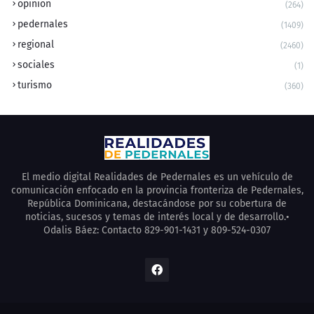
opinion
(264)
pedernales
(1409)
regional
(2460)
sociales
(1)
turismo
(360)
El medio digital Realidades de Pedernales es un vehículo de
comunicación enfocado en la provincia fronteriza de Pedernales,
República Dominicana, destacándose por su cobertura de
noticias, sucesos y temas de interés local y de desarrollo.•
Odalis Báez: Contacto 829-901-1431 y 809-524-0307