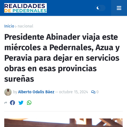
Inicio
nacional
Presidente Abinader viaja este
miércoles a Pedernales, Azua y
Peravia para dejar en servicios
obras en esas provincias
sureñas
by
Alberto Odalis Báez
—
octubre 15, 2024
0