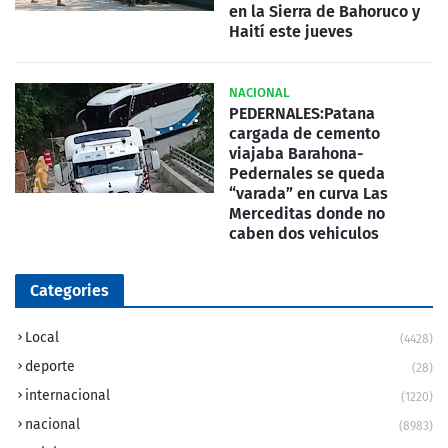
en la Sierra de Bahoruco y
Haití este jueves
NACIONAL
PEDERNALES:Patana
cargada de cemento
viajaba Barahona-
Pedernales se queda
“varada” en curva Las
Merceditas donde no
caben dos vehiculos
Categories
Local
(4428)
deporte
(28)
internacional
(1220)
nacional
(8983)