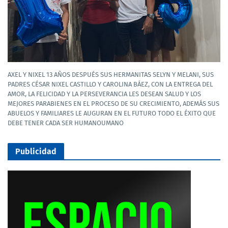
AXEL Y NIXEL 13 AÑOS DESPUÉS SUS HERMANITAS SELYN Y MELANI, SUS
PADRES CÉSAR NIXEL CASTILLO Y CAROLINA BÁEZ, CON LA ENTREGA DEL
AMOR, LA FELICIDAD Y LA PERSEVERANCIA LES DESEAN SALUD Y LOS
MEJORES PARABIENES EN EL PROCESO DE SU CRECIMIENTO, ADEMÁS SUS
ABUELOS Y FAMILIARES LE AUGURAN EN EL FUTURO TODO EL ÉXITO QUE
DEBE TENER CADA SER HUMANOUMANO
Publicidad