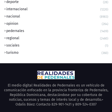
deporte
(28)
internacional
(1220)
nacional
(8983)
opinion
(264)
pedernales
(1409)
regional
(2460)
sociales
(1)
turismo
(360)
El medio digital Realidades de Pedernales es un vehículo de
comunicación enfocado en la provincia fronteriza de Pedernales,
República Dominicana, destacándose por su cobertura de
noticias, sucesos y temas de interés local y de desarrollo.•
Odalis Báez: Contacto 829-901-1431 y 809-524-0307