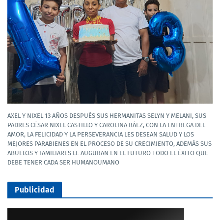
AXEL Y NIXEL 13 AÑOS DESPUÉS SUS HERMANITAS SELYN Y MELANI, SUS
PADRES CÉSAR NIXEL CASTILLO Y CAROLINA BÁEZ, CON LA ENTREGA DEL
AMOR, LA FELICIDAD Y LA PERSEVERANCIA LES DESEAN SALUD Y LOS
MEJORES PARABIENES EN EL PROCESO DE SU CRECIMIENTO, ADEMÁS SUS
ABUELOS Y FAMILIARES LE AUGURAN EN EL FUTURO TODO EL ÉXITO QUE
DEBE TENER CADA SER HUMANOUMANO
Publicidad