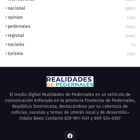
nacional
(8983)
opinion
(264)
pedernales
(1410)
regional
(2460)
sociales
(1)
turismo
(360)
El medio digital Realidades de Pedernales es un vehículo de
comunicación enfocado en la provincia fronteriza de Pedernales,
República Dominicana, destacándose por su cobertura de
noticias, sucesos y temas de interés local y de desarrollo.•
Odalis Báez: Contacto 829-901-1431 y 809-524-0307