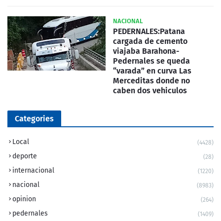
NACIONAL
PEDERNALES:Patana
cargada de cemento
viajaba Barahona-
Pedernales se queda
“varada” en curva Las
Merceditas donde no
caben dos vehiculos
Categories
Local
(4428)
deporte
(28)
internacional
(1220)
nacional
(8983)
opinion
(264)
pedernales
(1409)