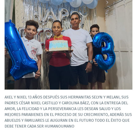
AXEL Y NIXEL 13 AÑOS DESPUÉS SUS HERMANITAS SELYN Y MELANI, SUS
PADRES CÉSAR NIXEL CASTILLO Y CAROLINA BÁEZ, CON LA ENTREGA DEL
AMOR, LA FELICIDAD Y LA PERSEVERANCIA LES DESEAN SALUD Y LOS
MEJORES PARABIENES EN EL PROCESO DE SU CRECIMIENTO, ADEMÁS SUS
ABUELOS Y FAMILIARES LE AUGURAN EN EL FUTURO TODO EL ÉXITO QUE
DEBE TENER CADA SER HUMANOUMANO