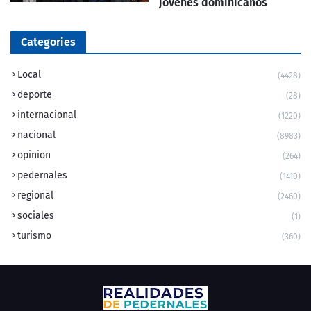
jóvenes dominicanos
Categories
Local
(4428)
deporte
(28)
internacional
(1220)
nacional
(8983)
opinion
(264)
pedernales
(1410)
regional
(2460)
sociales
(1)
turismo
(360)