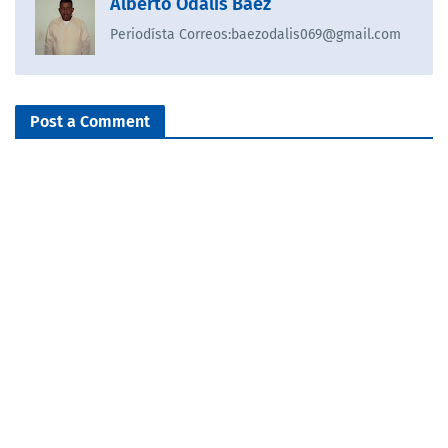
Alberto Odalis Báez
Periodísta Correos:baezodalis069@gmail.com
Post a Comment