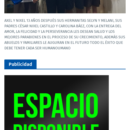
AXEL Y NIXEL 13 AÑOS DESPUÉS SUS HERMANITAS SELYN Y MELANI, SUS
PADRES CÉSAR NIXEL CASTILLO Y CAROLINA BÁEZ, CON LA ENTREGA DEL
AMOR, LA FELICIDAD Y LA PERSEVERANCIA LES DESEAN SALUD Y LOS
MEJORES PARABIENES EN EL PROCESO DE SU CRECIMIENTO, ADEMÁS SUS
ABUELOS Y FAMILIARES LE AUGURAN EN EL FUTURO TODO EL ÉXITO QUE
DEBE TENER CADA SER HUMANOUMANO
Publicidad