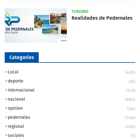
TURISMO
Realidades de Pedernales
Categories
Local
(4428)
deporte
(28)
internacional
(1219)
nacional
(8983)
opinion
(264)
pedernales
(1408)
regional
(2458)
sociales
(1)