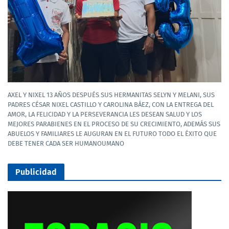
AXEL Y NIXEL 13 AÑOS DESPUÉS SUS HERMANITAS SELYN Y MELANI, SUS
PADRES CÉSAR NIXEL CASTILLO Y CAROLINA BÁEZ, CON LA ENTREGA DEL
AMOR, LA FELICIDAD Y LA PERSEVERANCIA LES DESEAN SALUD Y LOS
MEJORES PARABIENES EN EL PROCESO DE SU CRECIMIENTO, ADEMÁS SUS
ABUELOS Y FAMILIARES LE AUGURAN EN EL FUTURO TODO EL ÉXITO QUE
DEBE TENER CADA SER HUMANOUMANO
Publicidad