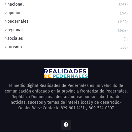
nacional
(8983)
opinion
(264)
pedernales
(1409)
regional
(2459)
sociales
(1)
turismo
(360)
El medio digital Realidades de Pedernales es un vehículo de
comunicación enfocado en la provincia fronteriza de Pedernales,
República Dominicana, destacándose por su cobertura de
noticias, sucesos y temas de interés local y de desarrollo.•
Odalis Báez: Contacto 829-901-1431 y 809-524-0307