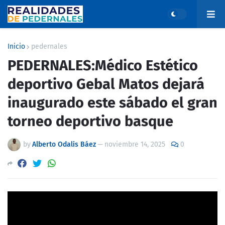
Inicio
pedernales
PEDERNALES:Médico Estético
deportivo Gebal Matos dejará
inaugurado este sábado el gran
torneo deportivo basque
by
Alberto Odalis Báez
—
noviembre 14, 2025
0