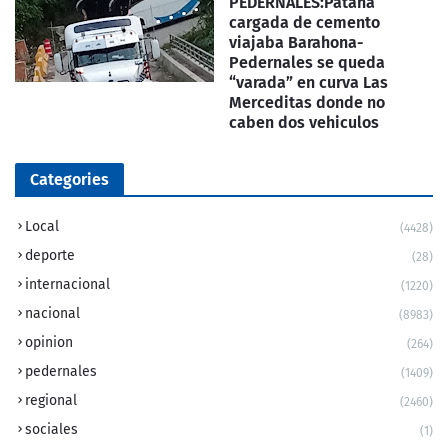
PEDERNALES:Patana
cargada de cemento
viajaba Barahona-
Pedernales se queda
“varada” en curva Las
Merceditas donde no
caben dos vehiculos
Categories
Local
(4428)
deporte
(28)
internacional
(1220)
nacional
(8983)
opinion
(264)
pedernales
(1409)
regional
(2460)
sociales
(1)