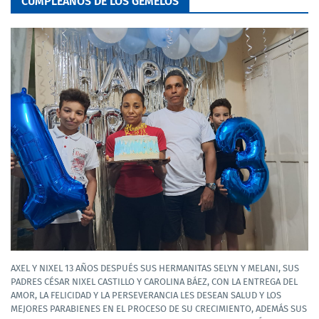
CUMPLEAÑOS DE LOS GEMELOS
AXEL Y NIXEL 13 AÑOS DESPUÉS SUS HERMANITAS SELYN Y MELANI, SUS
PADRES CÉSAR NIXEL CASTILLO Y CAROLINA BÁEZ, CON LA ENTREGA DEL
AMOR, LA FELICIDAD Y LA PERSEVERANCIA LES DESEAN SALUD Y LOS
MEJORES PARABIENES EN EL PROCESO DE SU CRECIMIENTO, ADEMÁS SUS