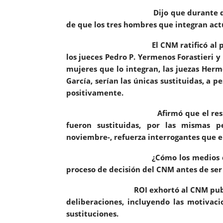
Dijo que durante días circ
de que los
tres hombres
que integran act
El CNM ratificó al presidente d
los jueces Pedro P. Yermenos Forastieri 
mujeres
que lo integran, las juezas Her
García, serían las únicas sustituidas, a 
positivamente.
Afirmó que el resultado final
fueron sustituidas, por las mismas 
noviembre-,
refuerza interrogantes
que e
¿Cómo los medios de comunicac
proceso de decisión del CNM
antes de ser
ROI
exhortó al CNM pub
deliberaciones
, incluyendo las motivaci
sustituciones.