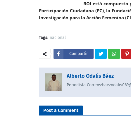
ROI
está compuesto po
Participación Ciudadana (PC), la Fundació
Investigación para la Acción Femenina (CI
Tags:
nacional
Compartir
Alberto Odalis Báez
Periodísta Correos:baezodalis06
Post a Comment