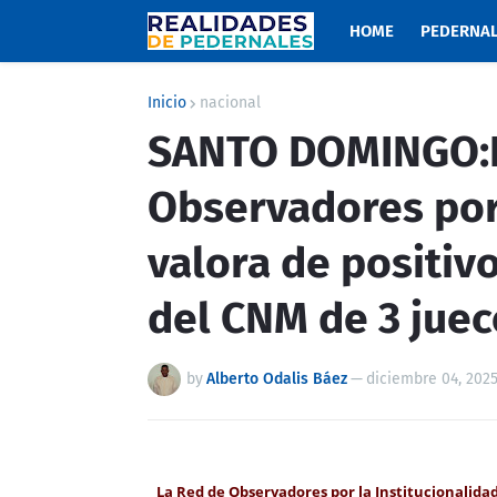
HOME
PEDERNA
Inicio
nacional
SANTO DOMINGO:L
Observadores por 
valora de positivo
del CNM de 3 juec
by
Alberto Odalis Báez
—
diciembre 04, 202
La Red de Observadores por la Institucionalidad 