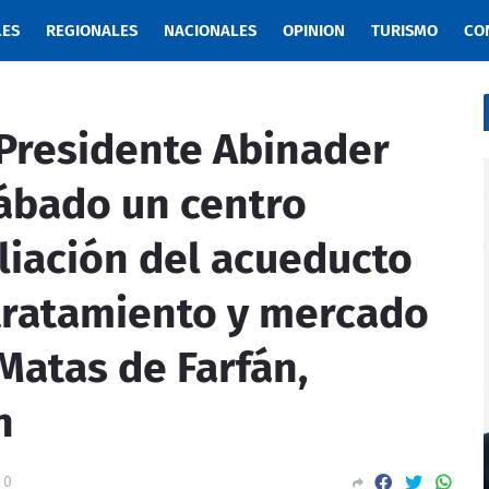
LES
REGIONALES
NACIONALES
OPINION
TURISMO
CO
residente Abinader
sábado un centro
liación del acueducto
 tratamiento y mercado
Matas de Farfán,
n
0