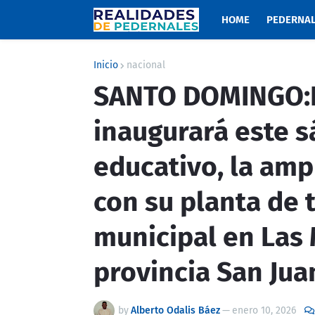
HOME
PEDERNA
Inicio
nacional
SANTO DOMINGO:P
inaugurará este 
educativo, la amp
con su planta de
municipal en Las 
provincia San Jua
by
Alberto Odalis Báez
—
enero 10, 2026