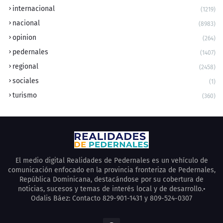
internacional
(1219)
nacional
(8983)
opinion
(264)
pedernales
(1407)
regional
(2458)
sociales
(1)
turismo
(360)
El medio digital Realidades de Pedernales es un vehículo de
comunicación enfocado en la provincia fronteriza de Pedernales,
República Dominicana, destacándose por su cobertura de
noticias, sucesos y temas de interés local y de desarrollo.•
Odalis Báez: Contacto 829-901-1431 y 809-524-0307