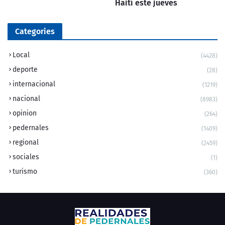
Haití este jueves
Categories
Local
(4428)
deporte
(28)
internacional
(1219)
nacional
(8983)
opinion
(264)
pedernales
(1409)
regional
(2459)
sociales
(1)
turismo
(360)