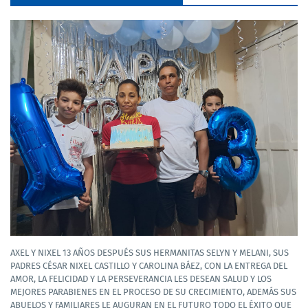
AXEL Y NIXEL 13 AÑOS DESPUÉS SUS HERMANITAS SELYN Y MELANI, SUS
PADRES CÉSAR NIXEL CASTILLO Y CAROLINA BÁEZ, CON LA ENTREGA DEL
AMOR, LA FELICIDAD Y LA PERSEVERANCIA LES DESEAN SALUD Y LOS
MEJORES PARABIENES EN EL PROCESO DE SU CRECIMIENTO, ADEMÁS SUS
ABUELOS Y FAMILIARES LE AUGURAN EN EL FUTURO TODO EL ÉXITO QUE