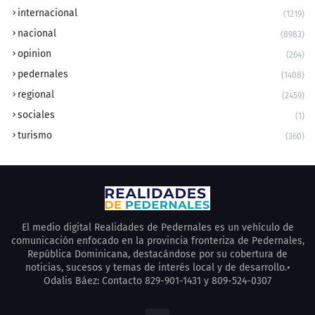
internacional
(1219)
nacional
(8983)
opinion
(264)
pedernales
(1408)
regional
(2459)
sociales
(1)
turismo
(360)
El medio digital Realidades de Pedernales es un vehículo de
comunicación enfocado en la provincia fronteriza de Pedernales,
República Dominicana, destacándose por su cobertura de
noticias, sucesos y temas de interés local y de desarrollo.•
Odalis Báez: Contacto 829-901-1431 y 809-524-0307