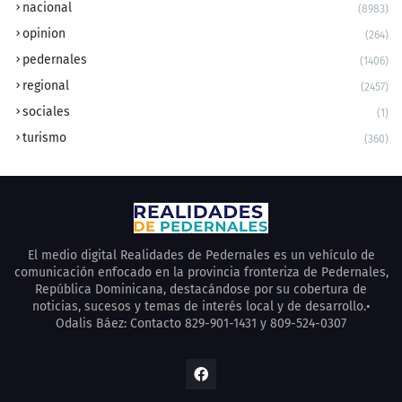
nacional
(8983)
opinion
(264)
pedernales
(1406)
regional
(2457)
sociales
(1)
turismo
(360)
El medio digital Realidades de Pedernales es un vehículo de
comunicación enfocado en la provincia fronteriza de Pedernales,
República Dominicana, destacándose por su cobertura de
noticias, sucesos y temas de interés local y de desarrollo.•
Odalis Báez: Contacto 829-901-1431 y 809-524-0307