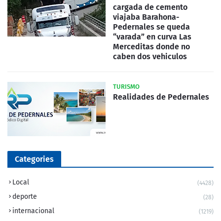
cargada de cemento
viajaba Barahona-
Pedernales se queda
“varada” en curva Las
Merceditas donde no
caben dos vehiculos
TURISMO
Realidades de Pedernales
Categories
Local
(4428)
deporte
(28)
internacional
(1219)